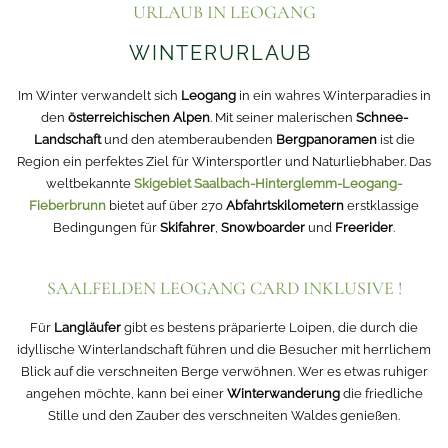
URLAUB IN LEOGANG
WINTERURLAUB
Im Winter verwandelt sich
Leogang
in ein wahres Winterparadies in
den
österreichischen Alpen
. Mit seiner malerischen
Schnee-
Landschaft
und den atemberaubenden
Bergpanoramen
ist die
Region ein perfektes Ziel für Wintersportler und Naturliebhaber. Das
weltbekannte
Skigebiet Saalbach-Hinterglemm-Leogang-
Fieberbrunn
bietet auf über 270
Abfahrtskilometern
erstklassige
Bedingungen für
Skifahrer
,
Snowboarder
und
Freerider
.
SAALFELDEN LEOGANG CARD INKLUSIVE !
Für
Langläufer
gibt es bestens präparierte Loipen, die durch die
idyllische Winterlandschaft führen und die Besucher mit herrlichem
Blick auf die verschneiten Berge verwöhnen. Wer es etwas ruhiger
angehen möchte, kann bei einer
Winterwanderung
die friedliche
Stille und den Zauber des verschneiten Waldes genießen.