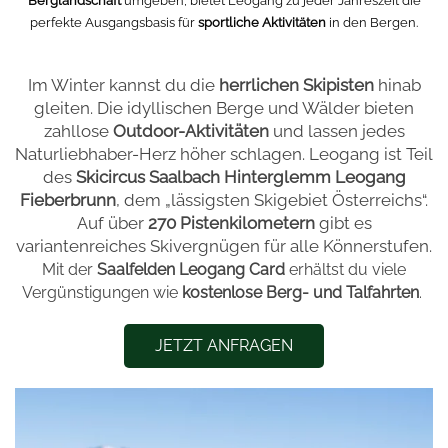
Berglandschaft
umgeben, bietet Leogang zu jeder Jahreszeit die
perfekte Ausgangsbasis für
sportliche Aktivitäten
in den Bergen.
Im Winter kannst du die
herrlichen Skipisten
hinab
gleiten. Die idyllischen Berge und Wälder bieten
zahllose
Outdoor-Aktivitäten
und lassen jedes
Naturliebhaber-Herz höher schlagen. Leogang ist Teil
des
Skicircus Saalbach Hinterglemm Leogang
Fieberbrunn
, dem „lässigsten Skigebiet Österreichs“.
Auf über
270 Pistenkilometern
gibt es
variantenreiches Skivergnügen für alle Könnerstufen.
Mit der
Saalfelden Leogang Card
erhältst du viele
Vergünstigungen wie
kostenlose Berg- und Talfahrten
.
JETZT ANFRAGEN